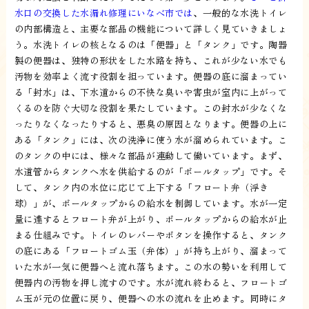
水口の交換した水漏れ修理にいなべ市では
、一般的な水洗トイレ
の内部構造と、主要な部品の機能について詳しく見ていきましょ
う。水洗トイレの核となるのは「便器」と「タンク」です。陶器
製の便器は、独特の形状をした水路を持ち、これが少ない水でも
汚物を効率よく流す役割を担っています。便器の底に溜まってい
る「封水」は、下水道からの不快な臭いや害虫が室内に上がって
くるのを防ぐ大切な役割を果たしています。この封水が少なくな
ったりなくなったりすると、悪臭の原因となります。便器の上に
ある「タンク」には、次の洗浄に使う水が溜められています。こ
のタンクの中には、様々な部品が連動して働いています。まず、
水道管からタンクへ水を供給するのが「ボールタップ」です。そ
して、タンク内の水位に応じて上下する「フロート弁（浮き
球）」が、ボールタップからの給水を制御しています。水が一定
量に達するとフロート弁が上がり、ボールタップからの給水が止
まる仕組みです。トイレのレバーやボタンを操作すると、タンク
の底にある「フロートゴム玉（弁体）」が持ち上がり、溜まって
いた水が一気に便器へと流れ落ちます。この水の勢いを利用して
便器内の汚物を押し流すのです。水が流れ終わると、フロートゴ
ム玉が元の位置に戻り、便器への水の流れを止めます。同時にタ