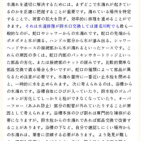
水漏れを適切に解決するためには、まずどこで水漏れが起きてい
るのかを正確に把握することが重要です。漏れている場所を特定
することで、被害の拡大を防ぎ、効率的に修理を進めることがで
きます。
それは水道修理が排水口交換しては猪名川町でも
最も一
般的なのが、蛇口やシャワーからの水漏れです。蛇口の先端から
ポタポタと水が滴る、ハンドル部分から水が滲み出る、シャワー
ヘッドやホースの接続部から水が漏れるといったケースです。こ
れらの原因の多くは、蛇口内部のパッキンやカートリッジといっ
た部品の劣化、または接続部のナットの緩みです。比較的簡単な
部品交換で直る場合も多いですが、蛇口の種類によって部品が異
なるため注意が必要です。水漏れ箇所に一番近い止水栓を閉める
と、一時的に水を止められます。 次に考えられるのは、浴槽から
の水漏れです。浴槽自体にひびが入っていたり、排水栓のゴムパ
ッキンが劣化してしっかりと栓ができなくなっていたり、オーバ
ーフロー（あふれ防止）部分の配管が外れていたりすることが原
因として考えられます。浴槽本体のひび割れは専門的な補修が必
要になりますが、排水栓からの水漏れであれば部品交換で改善す
ることがあります。浴槽の下など、自分で確認しにくい場所から
の水漏れは、業者に依頼する必要があります。 より発見が難し