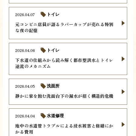
2026.04.07
トイレ
元コンビニ店員が語るラバーカップが売れる特別
な夜の記憶
2026.04.06
トイレ
下水道の仕組みから読み解く都市型洪水とトイレ
逆流のメカニズム
2026.04.05
洗面所
静かに家を蝕む洗面台下の漏水が招く構造的危機
2026.04.04
水道修理
地中の水道管トラブルによる浸水被害と修繕にか
かる費用