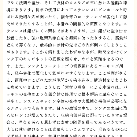
でなく洗剤や塩分、そして食材のカスなどが常に触れる過酷な環
境にあります。長年の使用によってステンレスにピンホールと呼
ばれる微細な穴が開いたり、接合部のコーティングが劣化して隙
間ができたりすることが、水漏れの間接的な原因となります。ス
テンレスは錆びにくい素材ではありますが、上に錆びた空き缶を
放置したり、強い塩素系漂白剤を頻繁に使ったりすると、腐食が
進んで薄くなり、最終的には針の先ほどの穴が開いてしまうこと
があります。そこから漏れ出したわずかな水が、時間をかけてシ
ンク下のキャビネットの底板を腐らせ、カビを繁殖させるので
す。また、シンクとワークトップの境界線にあるコーキング剤
も、経年劣化で硬化して剥がれやすくなります。ここが剥がれる
と、調理中にこぼれた水が隙間から染み込み、構造材をじわじわ
と痛めていきます。こうした「素材の寿命」による水漏れは、パ
ッキンの交換のような部分的な修理では根本解決に至らないこと
が多く、システムキッチン全体の交換や大規模な補修が必要にな
るシグナルでもあります。日々の生活の中で、シンクの表面に取
れないシミが増えてきたり、収納内部が常に湿っていたりする場
合は、単なる汚れと思わずに素材の限界を疑ってみるべきです。
大切に使い続けることは素晴らしいことですが、形あるものには
必ず終わりが来ます。無理に修理を繰り返して延命を図るより