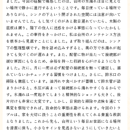
ました。今回の経験で痛感したのは、台所の水漏れは目に見えな
い場所で静かに進行するということです。毎日使っている場所で
ありながら、シンクの下という閉ざされた空間には注意が向いて
いませんでした。もし気づくのがあと数日遅れていたら、木製の
底板は腐り、階下の住人に迷惑をかける事態になっていたかもし
れません。この事件をきっかけに、私は台所のメンテナンス方法
を根本から見直すことにしました。まず取り組んだのは、シンク
下の整理整頓です。物を詰め込みすぎると、奥の方で水漏れが起
きても気づくのが遅れます。また、配管に物が当たって接続部が
緩む原因にもなるため、余裕を持った収納を心がけるようになり
ました。次に、月に一度は必ず配管の接続部を触って確認し、濡
れていないかチェックする習慣をつけました。さらに、排水口の
掃除も徹底しています。油汚れや食べかすが蓄積して排水管が詰
まりかけると、水圧が高まって接続部から漏れやすくなるからで
す。水漏れは一度起きてしまうと精神的なショックも大きく、後
片付けも非常に大変です。しかし、日常的な掃除や点検を通じて
異変を察知できれば、致命的な事態は避けられます。今回のトラ
ブルは、家を大切に扱うことの重要性を教えてくれる貴重な教訓
となりました。これから先も、台所という毎日お世話になる場所
を清潔に保ち、小さなサインを見逃さないようにしていきたいと