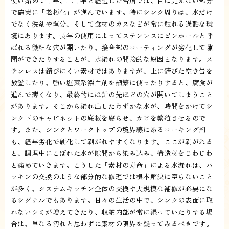
使い始めて十年、二十年と経過した台所では、目に見えない部分
で確実に「老朽化」が進んでいます。特にシンク周りは、水だけ
でなく洗剤や塩分、そして食材のカスなどが常に触れる過酷な環
境にあります。長年の使用によってステンレスにピンホールと呼
ばれる微細な穴が開いたり、接合部のコーティングが劣化して隙
間ができたりすることが、水漏れの間接的な原因となります。ス
テンレスは錆びにくい素材ではありますが、上に錆びた空き缶を
放置したり、強い塩素系漂白剤を頻繁に使ったりすると、腐食が
進んで薄くなり、最終的には針の先ほどの穴が開いてしまうこと
があります。そこから漏れ出したわずかな水が、時間をかけてシ
ンク下のキャビネットの底板を腐らせ、カビを繁殖させるので
す。また、シンクとワークトップの境界線にあるコーキング剤
も、経年劣化で硬化して剥がれやすくなります。ここが剥がれる
と、調理中にこぼれた水が隙間から染み込み、構造材をじわじわ
と痛めていきます。こうした「素材の寿命」による水漏れは、パ
ッキンの交換のような部分的な修理では根本解決に至らないこと
が多く、システムキッチン全体の交換や大規模な補修が必要にな
るシグナルでもあります。日々の生活の中で、シンクの表面に取
れないシミが増えてきたり、収納内部が常に湿っていたりする場
合は、単なる汚れと思わずに素材の限界を疑ってみるべきです。