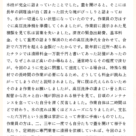
水枡が完全に詰まっていたことでした。蓋を開けると、そこには
長年の調理油が白く固まった巨大な塊がびっしりと詰まってお
り、水が一切通らない状態になっていたのです。作業員の方はす
ぐに高圧洗浄機を準備してくれましたが、作業前に提示された見
積額を見て私は言葉を失いました。深夜の緊急出動費、基本料
金、そして重度の詰まり解消のための高圧洗浄代を合わせて、合
計で六万円を超える金額だったからです。数年前に近所へ配られ
たチラシでは清掃料金一万数千円と書いてあった記憶があったの
で、なぜこれほど高いのか尋ねると、通常時ならその程度で済む
が、今回のように完全に閉塞して逆流している場合は、特殊な機
材での長時間の作業が必要になるため、どうしても料金が跳ね上
がってしまうのだと説明されました。背に腹は代えられないため
そのまま作業をお願いしましたが、高圧洗浄の凄まじい音と共に
配管から次々と白い塊が排出される様子を見て、日頃のメンテナ
ンスを怠っていた自分を深く反省しました。作業自体は二時間ほ
どで終わり、水の流れは驚くほどスムーズになりましたが、支払
った六万円という出費は家計にとって非常に手痛いものでした。
作業員の方は、二、三年に一度でも自分たちで蓋を開けて様子を
見たり、定期的に専門業者に清掃を依頼していれば、今回のよう