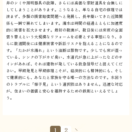
井のシミや照明器具の故障、さらには高価な家財道具を台無しに
してしまうことがあります。こうなると、単なる自宅の修理では
済まず、多額の損害賠償問題へと発展し、長年築いてきた近隣関
係も一瞬で崩れてしまいます。漏水は時間の経過とともに加速度
的に被害を拡大させます。最初の数滴が、数日後には床板の全面
張り替えという大規模なリフォームを必要とする事態になり、さ
らに数週間後には健康被害や訴訟リスクを抱えることになるので
す。「たかが水漏れ」という油断は禁物です。少しでも床が湿っ
ている、シンクの下がカビ臭い、水道代が急に上がったなどのサ
インがあれば、それは建物が発している救急信号だと捉えてくだ
さい。早期発見と早期修理こそが、経済的にも精神的にも、そし
て健康的にも、あなたと家族を守る唯一の方法なのです。水回り
のトラブルに「様子見」という選択肢はありません。迅速な対応
が、住まいの価値と安心を維持するための鉄則といえるでしょ
う。
1
2