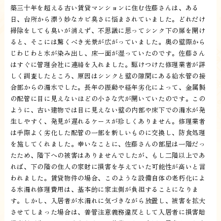
築三十年を超える古い賃貸マンションに住む佐藤さんは、ある
日、台所から漂う妙なカビ臭さに悩まされていました。どれだけ
掃除をしても臭いが消えず、不思議に思ってシンク下の扉を開け
ると、そこには驚くべき光景が広がっていました。奥の壁際から
じわじわと水が染み出し、床一面が湿っていたのです。佐藤さん
はすぐに管理会社に連絡を入れました。駆けつけた修理業者が詳
しく調査したところ、原因はシンクと壁の隙間にある給水管の接
合部からの漏水でした。長年の振動や経年劣化によって、金属製
の配管に目に見えないほどの小さな穴が開いていたのです。この
ように、古い建物では目に見えない壁の内部や床下での漏水が発
生しやすく、発見が遅れるケースが珍しくありません。修理業者
は手際よく劣化した配管の一部を新しいものに交換し、防食処理
を施してくれました。幸いなことに、佐藤さんの部屋は一階だっ
たため、階下への被害はありませんでしたが、もし二階以上であ
れば、下の階の住人の家財に損害を与えていた可能性が高いと言
われました。賃貸物件の場合、このような設備自体の老朽化によ
る水漏れ修理費用は、基本的に家主側が負担することになりま
す。しかし、入居者が水漏れに気づきながら放置し、被害を拡大
させてしまった場合は、善管注意義務違反として入居者に損害賠