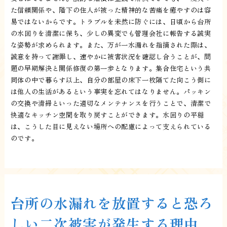
た信頼関係や、階下の住人が被った精神的な苦痛を癒やすのは容
易ではないからです。トラブルを未然に防ぐには、日頃から台所
の水回りを清潔に保ち、少しの異変でも管理会社に報告する誠実
な姿勢が求められます。また、万が一水漏れを指摘された際は、
誠意を持って謝罪し、速やかに被害状況を確認し合うことが、問
題の早期解決と関係修復の第一歩となります。集合住宅という共
同体の中で暮らす以上、自分の部屋の床下一枚隔てた向こう側に
は他人の生活があるという事実を忘れてはなりません。パッキン
の交換や清掃といった適切なメンテナンスを行うことで、清潔で
快適なキッチン空間を取り戻すことができます。水回りの平穏
は、こうした目に見えない場所への配慮によって支えられている
のです。
台所の水漏れを放置すると恐ろ
しい二次被害が発生する理由