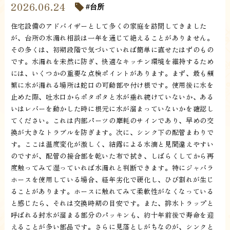
2026.06.24
台所
住宅設備のアドバイザーとして多くの家庭を訪問してきました
が、台所の水漏れ相談は一年を通じて絶えることがありません。
その多くは、初期段階で気づいていれば簡単に直せたはずのもの
です。水漏れを未然に防ぎ、快適なキッチン環境を維持するため
には、いくつかの重要な点検ポイントがあります。まず、最も頻
繁に水が漏れる場所は蛇口の可動部や付け根です。使用後に水を
止めた際、吐水口からポタポタと水が垂れ続けていないか、ある
いはレバーを動かした時に根元に水が溜まっていないかを確認し
てください。これは内部パーツの摩耗のサインであり、早めの交
換が大きなトラブルを防ぎます。次に、シンク下の配管まわりで
す。ここは温度変化が激しく、結露による水滴と見間違えやすい
のですが、配管の接合部を乾いた布で拭き、しばらくしてから再
度触ってみて湿っていれば水漏れと判断できます。特にジャバラ
ホースを使用している場合、経年劣化で硬化し、ひび割れが生じ
ることがあります。ホースに触れてみて柔軟性がなくなっている
と感じたら、それは交換時期の目安です。また、排水トラップと
呼ばれる封水が溜まる部分のパッキンも、約十年前後で寿命を迎
えることが多い部品です。さらに見落としがちなのが、シンクと