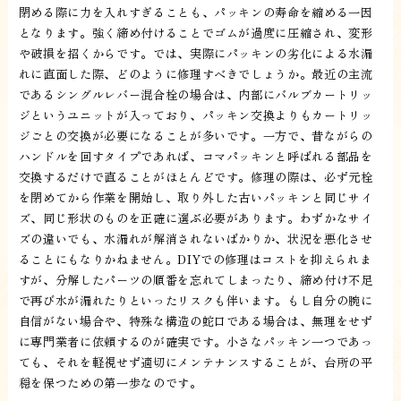
閉める際に力を入れすぎることも、パッキンの寿命を縮める一因
となります。強く締め付けることでゴムが過度に圧縮され、変形
や破損を招くからです。では、実際にパッキンの劣化による水漏
れに直面した際、どのように修理すべきでしょうか。最近の主流
であるシングルレバー混合栓の場合は、内部にバルブカートリッ
ジというユニットが入っており、パッキン交換よりもカートリッ
ジごとの交換が必要になることが多いです。一方で、昔ながらの
ハンドルを回すタイプであれば、コマパッキンと呼ばれる部品を
交換するだけで直ることがほとんどです。修理の際は、必ず元栓
を閉めてから作業を開始し、取り外した古いパッキンと同じサイ
ズ、同じ形状のものを正確に選ぶ必要があります。わずかなサイ
ズの違いでも、水漏れが解消されないばかりか、状況を悪化させ
ることにもなりかねません。DIYでの修理はコストを抑えられま
すが、分解したパーツの順番を忘れてしまったり、締め付け不足
で再び水が漏れたりといったリスクも伴います。もし自分の腕に
自信がない場合や、特殊な構造の蛇口である場合は、無理をせず
に専門業者に依頼するのが確実です。小さなパッキン一つであっ
ても、それを軽視せず適切にメンテナンスすることが、台所の平
穏を保つための第一歩なのです。