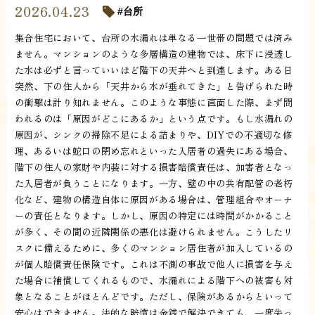
2026.04.23
台所
集合住宅において、台所の水漏れは単なる一世帯の問題では済み
ません。マンションのような多層構造の建物では、床下に浸透し
た水は必ずと言っていいほど階下の天井へと到達します。ある日
突然、下の住人から「天井から水が垂れてきた」と告げられた時
の衝撃は計り知れません。このような事態に直面した際、まず問
われるのは「原因がどこにあるか」という点です。もし水漏れの
原因が、シンクの掃除不足による詰まりや、DIYでの不適切な修
理、あるいは蛇口の閉め忘れといった入居者の過失にある場合、
階下の住人の家財や内装に対する損害賠償責任は、加害者となっ
た入居者が負うことになります。一方、壁の中の共有配管の老朽
化など、建物の構造自体に原因がある場合は、管理組合やオーナ
ーの責任となります。しかし、原因の特定には時間がかかること
が多く、その間の近隣関係の悪化は避けられません。こうしたリ
スクに備えるために、多くのマンション居住者が加入しているの
が個人賠償責任保険です。これは不測の事故で他人に損害を与え
た場合に補償してくれるもので、水漏れによる階下への被害も対
象となることがほとんどです。ただし、保険があるからといって
安心はできません。法的な賠償は金銭で解決できても、一度失っ