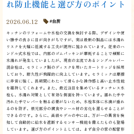
れ防止機能と選び方のポイント
2026.06.12
台所
キッチンのリフォームや水栓の交換を検討する際、デザインや使
い勝手の良さに目が向きがちですが、実は最新の製品には水漏れ
リスクを大幅に低減する工夫が随所に施されています。従来のハ
ンドル式水栓では、内部のゴムパッキンが摩耗することで頻繁に
水漏れが発生していましたが、現在の主流であるシングルレバー
混合栓は、セラミック製のディスクを用いたカートリッジを採用
しており、耐久性が飛躍的に向上しています。セラミックは摩擦
に非常に強く、長期間にわたって滑らかな操作感と高い止水性能
を維持してくれます。また、最近注目を集めているタッチレス水
栓も、水漏れ対策として有効な側面を持っています。濡れた手や
汚れた手でレバーを触る必要がないため、水栓本体に水滴が垂れ
るのを防ぎ、根元部分の腐食やシール材の劣化を遅らせることが
できるのです。さらに、高級モデルの中には、万が一の異常を検
知して自動的に給水を遮断するセンサー機能を備えたものも登場
しています。選び方のポイントとしては、まず自分の家の配管形