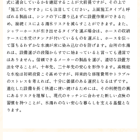
式に適合しているかを確認することが大前提ですが、その上で
「施工のしやすさ」にも注目してください。上面施工タイプと呼
ばれる製品は、シンクの下に潜り込まずに設置作業ができるた
め、接続ミスによる漏水リスクを減らすことができます。また、
シャワーホースが引き出せるタイプを選ぶ場合は、ホースの収納
ケースに水受けタンクが付いているものを選ぶと、ホースを伝っ
て落ちるわずかな水滴が床に染み込むのを防げます。台所の水漏
れは、設備選びの段階からすでに始まっていると言っても過言で
はありません。信頼できるメーカーの製品を選び、適切な設置方
法を守ることが、十年先、二十年先の安心を形作ります。高機能
な水栓は初期投資こそ高めですが、将来的な修理費用やトラブル
のストレスを考えれば、十分に価値のある選択となるはずです。
進化した設備を長く快適に使い続けるためには、その利便性の裏
にあるリスクを理解し、現代のキッチンに合わせた新しい点検の
習慣を持つことが、水漏れのない安心な暮らしを支える基盤とな
ります。