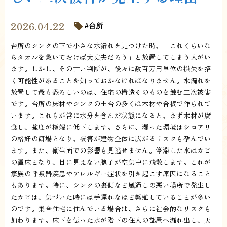
2026.04.22
台所
台所のシンクの下で小さな水漏れを見つけた時、「これくらいな
らタオルを敷いておけば大丈夫だろう」と放置してしまう人がい
ます。しかし、その甘い判断が、後々に数百万円単位の損失を招
く可能性があることを知っておかなければなりません。水漏れを
放置して最も恐ろしいのは、住宅の構造そのものを蝕む二次被害
です。台所の床材やシンクの土台の多くは木材や合板で作られて
います。これらが常に水分を含んだ状態になると、まず木材が腐
食し、強度が極端に低下します。さらに、湿った環境はシロアリ
の格好の餌場となり、被害が建物全体に広がるリスクも孕んでい
ます。また、衛生面での影響も見逃せません。停滞した水はカビ
の温床となり、目に見えない胞子が空気中に飛散します。これが
家族の呼吸器疾患やアレルギー症状を引き起こす原因になること
もあります。特に、シンクの裏側など風通しの悪い場所で発生し
たカビは、気づいた時には手遅れなほど繁殖していることが多い
のです。集合住宅に住んでいる場合は、さらに社会的なリスクも
加わります。床下を伝った水が階下の住人の部屋へ漏れ出し、天