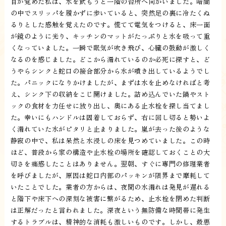
目が覚めた私は、水を飲もうと一階の台所へ向かいました。暗闇
の中でスリッパを履かずに歩いていると、突然足の裏に冷たくぬ
るりとした感触を覚えたのです。慌てて電気をつけると、床一面
が鏡のように光り、キッチンのマットがたっぷりと水を吸って重
くなっていました。一瞬で眠気が吹き飛び、心臓の鼓動が激しく
なるのを感じました。どこから漏れているのか必死に探すと、ど
うやらシンクと蛇口の接合部分から水が噴き出しているようでし
た。パニックになりかけましたが、まずは水を止めなければと考
え、シンク下の収納をこじ開けました。詰め込んでいた鍋やスト
ックの食材を力任せに放り出し、奥にある止水栓を探し当てまし
た。幸いにもハンドルは固着しておらず、右に回し切ると勢いよ
く漏れていた水がピタリと止まりました。嵐が去った後のような
静寂の中で、私は呆然と水浸しの床を見つめていました。この時
ほど、普段から家の構造や止水栓の場所を確認しておくことの大
切さを痛感したことはありません。翌朝、すぐに専門の修理業者
を呼びましたが、原因は蛇口内部のパッキンが限界まで摩耗して
いたことでした。業者の方からは、夜間の水漏れは発見が遅れる
と階下や床下への深刻な被害に繋がるため、止水栓を閉めた判断
は正解だったと言われました。深夜という無防備な時間帯に発生
するトラブルは、精神的な消耗も激しいものです。しかし、最悪