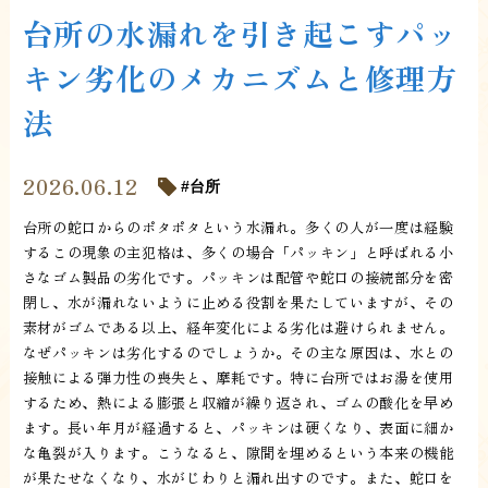
台所の水漏れを引き起こすパッ
キン劣化のメカニズムと修理方
法
2026.06.12
台所
台所の蛇口からのポタポタという水漏れ。多くの人が一度は経験
するこの現象の主犯格は、多くの場合「パッキン」と呼ばれる小
さなゴム製品の劣化です。パッキンは配管や蛇口の接続部分を密
閉し、水が漏れないように止める役割を果たしていますが、その
素材がゴムである以上、経年変化による劣化は避けられません。
なぜパッキンは劣化するのでしょうか。その主な原因は、水との
接触による弾力性の喪失と、摩耗です。特に台所ではお湯を使用
するため、熱による膨張と収縮が繰り返され、ゴムの酸化を早め
ます。長い年月が経過すると、パッキンは硬くなり、表面に細か
な亀裂が入ります。こうなると、隙間を埋めるという本来の機能
が果たせなくなり、水がじわりと漏れ出すのです。また、蛇口を